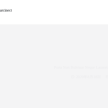
コ
ン
arcinect
テ
ン
ツ
へ
ス
キ
ッ
プ
Porta Non Bulvinar Neque Laoreet
2020年8月18日