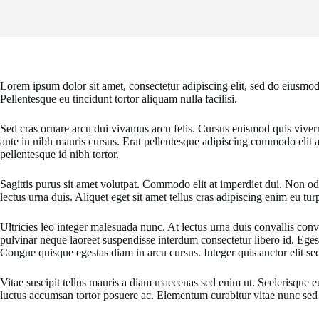
Lorem ipsum dolor sit amet, consectetur adipiscing elit, sed do eiusmod
Pellentesque eu tincidunt tortor aliquam nulla facilisi.
Sed cras ornare arcu dui vivamus arcu felis. Cursus euismod quis viverr
ante in nibh mauris cursus. Erat pellentesque adipiscing commodo elit a
pellentesque id nibh tortor.
Sagittis purus sit amet volutpat. Commodo elit at imperdiet dui. Non odi
lectus urna duis. Aliquet eget sit amet tellus cras adipiscing enim eu tu
Ultricies leo integer malesuada nunc. At lectus urna duis convallis conv
pulvinar neque laoreet suspendisse interdum consectetur libero id. Egest
Congue quisque egestas diam in arcu cursus. Integer quis auctor elit se
Vitae suscipit tellus mauris a diam maecenas sed enim ut. Scelerisque eu 
luctus accumsan tortor posuere ac. Elementum curabitur vitae nunc sed v