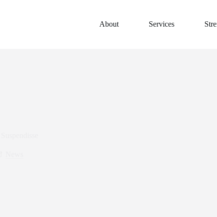
About
Services
Stre
 Suspendisse
News