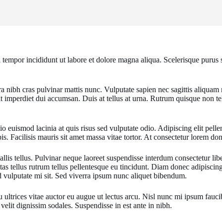
 tempor incididunt ut labore et dolore magna aliqua. Scelerisque purus s
a nibh cras pulvinar mattis nunc. Vulputate sapien nec sagittis aliquam
t imperdiet dui accumsan. Duis at tellus at urna. Rutrum quisque non te
o euismod lacinia at quis risus sed vulputate odio. Adipiscing elit pelle
rpis. Facilisis mauris sit amet massa vitae tortor. At consectetur lorem d
allis tellus. Pulvinar neque laoreet suspendisse interdum consectetur lib
as tellus rutrum tellus pellentesque eu tincidunt. Diam donec adipiscing
d vulputate mi sit. Sed viverra ipsum nunc aliquet bibendum.
ultrices vitae auctor eu augue ut lectus arcu. Nisl nunc mi ipsum faucibu
elit dignissim sodales. Suspendisse in est ante in nibh.